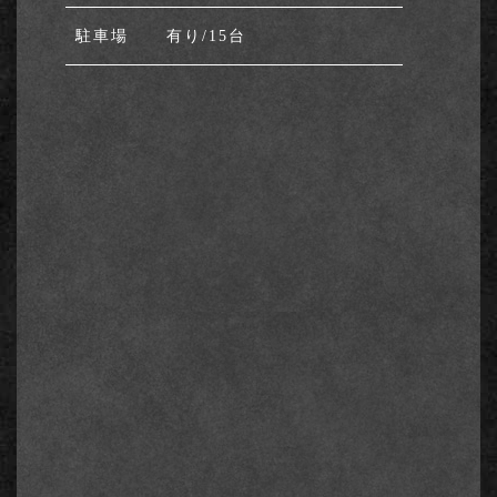
駐⾞場
有り/15台