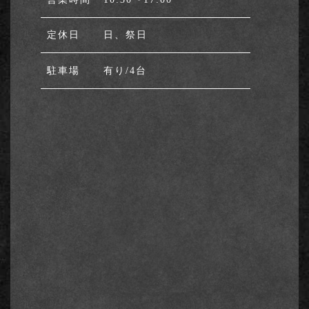
定休⽇
日、祭日
駐⾞場
有り/4台